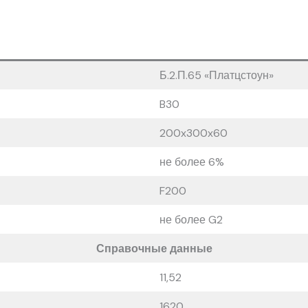
Б.2.П.65 «Платцстоун»
B30
200x300x60
не более 6%
F200
не более G2
Справочные данные
11,52
1620